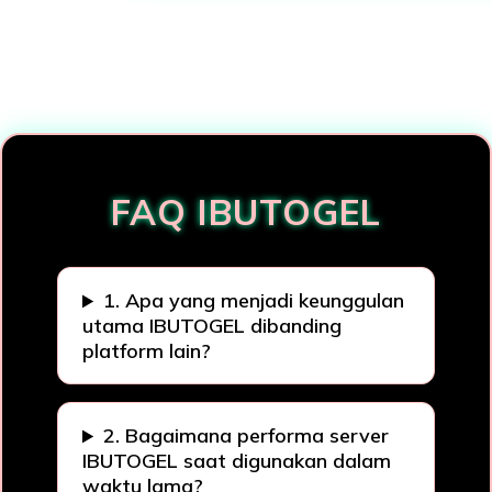
Loading...
FAQ IBUTOGEL
1. Apa yang menjadi keunggulan
utama IBUTOGEL dibanding
platform lain?
2. Bagaimana performa server
IBUTOGEL saat digunakan dalam
waktu lama?