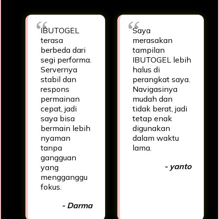
IBUTOGEL
Saya
terasa
merasakan
berbeda dari
tampilan
segi performa.
IBUTOGEL lebih
Servernya
halus di
stabil dan
perangkat saya.
respons
Navigasinya
permainan
mudah dan
cepat, jadi
tidak berat, jadi
saya bisa
tetap enak
bermain lebih
digunakan
nyaman
dalam waktu
tanpa
lama.
gangguan
- yanto
yang
mengganggu
fokus.
- Darma