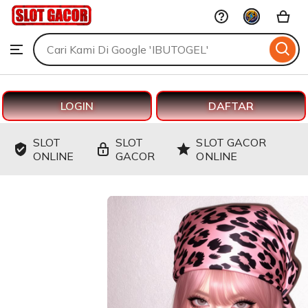
IBUTOGEL
Skip
to
Search
Browse
ontent
for
items
or
shops
LOGIN
DAFTAR
SLOT
SLOT
SLOT GACOR
ONLINE
GACOR
ONLINE