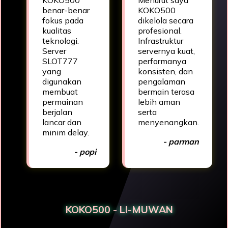
KOKO500
Menurut saya
benar-benar
KOKO500
fokus pada
dikelola secara
kualitas
profesional.
teknologi.
Infrastruktur
Server
servernya kuat,
SLOT777
performanya
yang
konsisten, dan
digunakan
pengalaman
membuat
bermain terasa
permainan
lebih aman
berjalan
serta
lancar dan
menyenangkan.
minim delay.
- parman
- popi
KOKO500 - LI-MUWAN